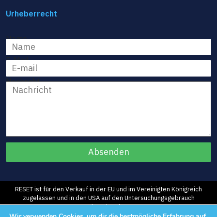
Urheberrecht
Name
E-Mail
Nachricht
RESET ist für den Verkauf in der EU und im Vereinigten Königreich
zugelassen und in den USA auf den Untersuchungsgebrauch
beschränkt.
©2026 Morphic Medical, Inc. Alle Rechte vorbehalten.
Wir verwenden Cookies, um dir die bestmögliche Erfahrung auf